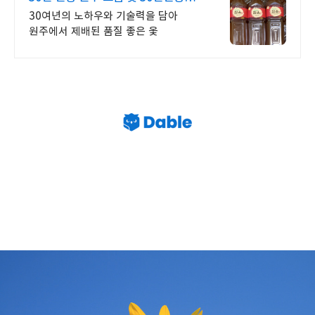
원주으뜸옻
30여년의 노하우와 기술력을 담아
원주에서 제배된 품질 좋은 옻