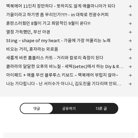
맥북에어 11인치 장만하다 - 뜻하지도 않게 애플마니아가 되다
가을이라고 하기엔 좀 무리인가?!?! - in 대학로 전광수커피
혼란스러웠던 8월이 가고 희망적인 9월이 온다!!
열정 가득했던, 부산 아경
Sting – shape of my heart - 가을에 가장 어울리는 노래
비오는 거리, 혼자라는 외로움
새롭게 바뀐 홈플러스 카트 - 거리와 칼로리 측정이 된다
클라라의 달달한 오후의 바느질 - 세텍(setec)에서 하는 Diy & Reform Show 2012 전시회를 가다
아이패드 + 애플 무선 블루투스 키보드 – 맥북에어 부럽지 않아~
나는 기다립니다 - 난 서이수가 아니니, 김도진을 기다리며 안되겠지!!
댓글
공유하기
다른 글