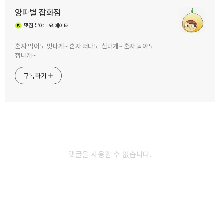
양파별 잡화점
맛집
분야 크리에이터
구독하기
카카오톡
라인
트위터
혼자 먹어도 맛나게~ 혼자 떠나도 신나게~ 혼자 놀아도
잼나게~
구독하기
카카오스토리
밴드
네이버 블로그
Pocke
2012.08.23
Sting – shape of my heart - 가을에 가장
어울리는 노래
댓글을 사용할 수 없습니다.
Sting – shape of my heart - 가을에 가장 어울리는 노래 아직은
여름이라고 해야 하지만, 오늘은 왠지 가을이 느낌이 물씬 난다.
며칠동안 내린 비 때문이겠지만, 제법 서늘한 바람이 분다. 이런 날은 꼭
들어야 하는 노래가 하나 있다. 바로 Sting의 shape of my heart다.
스팅의 목소리는 가을에 들어야 제 맛이 난다. 왜 가을에 이 노래를
들어야 하는지 과학적이고 객관적인 이유는 없지만, 개인적으로 완전