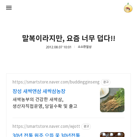
말복이라지만, 요즘 너무 덥다!!
2012.08.07 10:01
소소한일상
양파별 잡화점
onionstar
https://smartstore.naver.com/buddingginseng
광고
장성 새싹앤삼 새싹삼농장
새싹농부의 건강한 새싹삼,
생산자직접운영, 당일수확 및 출고
https://smartstore.naver.com/wjott
광고
30년 전통 원주 으뜸 옻 30년전통