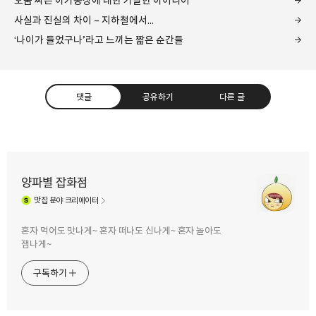
오줌 싸는 아기동상에 대한 기발한 아이디어
사실과 진실의 차이 – 지하철에서...
‘나이가 들었구나’라고 느끼는 짧은 순간들
댓글
공유하기
다른 글
양파별 잡화점
맛집
분야 크리에이터
구독하기
카카오톡
라인
트위터
혼자 먹어도 맛나게~ 혼자 떠나도 신나게~ 혼자 놀아도
잼나게~
구독하기
카카오스토리
밴드
네이버 블로그
Pocke