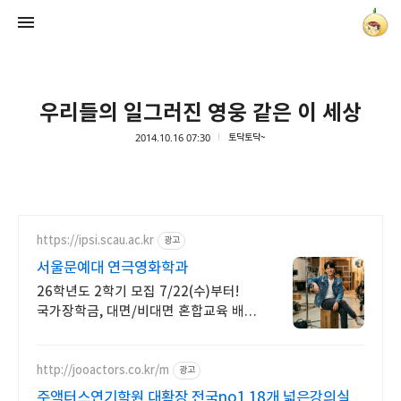
우리들의 일그러진 영웅 같은 이 세상
2014.10.16 07:30
토닥토닥~
양파별 잡화점
onionstar
https://ipsi.scau.ac.kr
광고
서울문예대 연극영화학과
26학년도 2학기 모집 7/22(수)부터!
국가장학금, 대면/비대면 혼합교육 배우
박은혜 원픽 인서울 4년제
연극영화학과, 다양한 장학혜택
http://jooactors.co.kr/m
광고
주액터스연기학원 대확장 전국no1 18개 넓은강의실