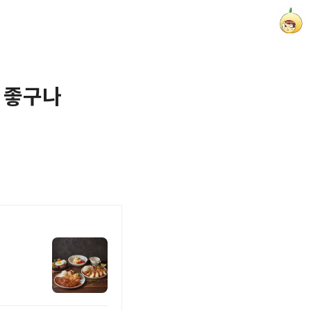
스 좋구나
양파별 잡화점
onionstar