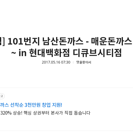
] 101번지 남산돈까스 - 매운돈까
~ in 현대백화점 디큐브시티점
2017.05.16 07:30
맛을찾아서
광고
까스 선착순 3천만원 창업 지원!
320% 상승! 핵심 상권부터 본사가 직접 돕습니다