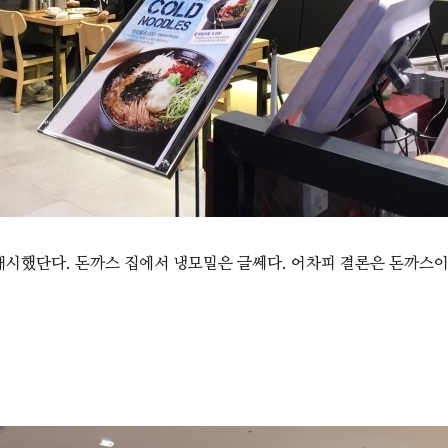
개시했단다. 돈까스 집에서 냉모밀은 글쎄다. 어차피 결론은 돈까스