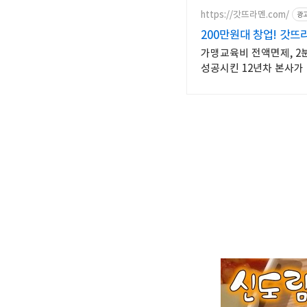
https://갓뜨라멘.com/
광
200만원대 창업! 갓뜨
가맹교육비 전액면제, 2분
성공시킨 12년차 본사가