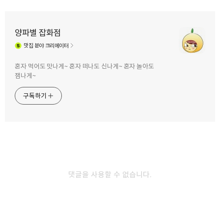
양파별 잡화점
맛집
분야 크리에이터
구독하기
카카오톡
라인
트위터
혼자 먹어도 맛나게~ 혼자 떠나도 신나게~ 혼자 놀아도
잼나게~
구독하기
카카오스토리
밴드
네이버 블로그
Pocke
2014.08.26
김용의 영웅문, 녹정기 등 무협지 속에 괴물(?)이
살고있다!!
댓글을 사용할 수 없습니다.
둘째는 첫째가 하는 모든 일을 따라서 그대로 행동하곤 합니다. 저 역시
둘째인지라, 첫째였던 친 오빠의 행동을 떠라 했던 적이 많았습니다. 그
중에 하나가 남들보다 팝과 헤비메탈 그리고 일본 음악을 어린 나이에
듣기 시작했고, 사춘기 소녀들은 할리퀸 로맨스 소설에 홀릭되어 있을