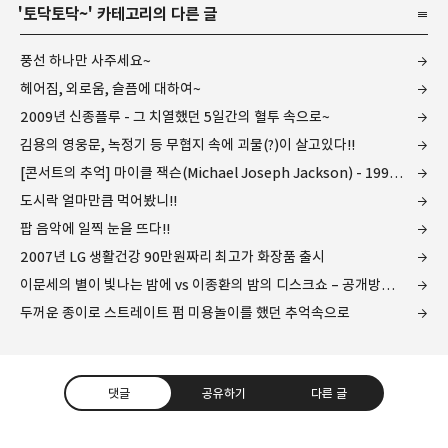
'
토닥토닥~
' 카테고리의 다른 글
풍선 하나만 사주세요~
헤어짐, 외로움, 슬픔에 대하여~
2009년 신종플루 - 그 치열했던 5일간의 혈투 속으로~
김용의 영웅문, 녹정기 등 무협지 속에 괴물(?)이 살고있다!!
[콘서트의 추억] 마이클 잭슨(Michael Joseph Jackson) - 1996년 첫 내한공연 현장 속으로...
도시락 얼마만큼 먹어봤니!!
팝 음악에 일찍 눈을 뜨다!!
2007년 LG 생활건강 90만원짜리 최고가 화장품 출시
이문세의 별이 빛나는 밤에 vs 이종환의 밤의 디스크쇼 – 공개방송의 양대 산맥
두꺼운 종이로 스트레이트 펌 미용놀이를 했던 추억속으로
댓글
공유하기
다른 글