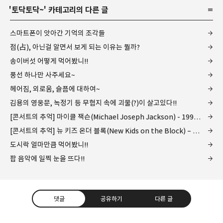
'
토닥토닥~
' 카테고리의 다른 글
스마트폰이 앗아간 기억의 조각들
점(占), 아닌걸 알면서 보게 되는 이유는 뭘까?
송이버섯 어떻게 먹어봤니!!
풍선 하나만 사주세요~
헤어짐, 외로움, 슬픔에 대하여~
김용의 영웅문, 녹정기 등 무협지 속에 괴물(?)이 살고있다!!
[콘서트의 추억] 마이클 잭슨(Michael Joseph Jackson) - 1996년 첫 내한공연 현장 속으로...
[콘서트의 추억] 뉴 키즈 온더 블록(New Kids on the Block) – 1992년 2월 17일 역사적인 내한공연 현장 속으로…
도시락 얼마만큼 먹어봤니!!
팝 음악에 일찍 눈을 뜨다!!
댓글
공유하기
다른 글