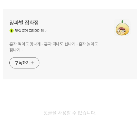
양파별 잡화점
맛집
분야 크리에이터
구독하기
카카오톡
라인
트위터
혼자 먹어도 맛나게~ 혼자 떠나도 신나게~ 혼자 놀아도
잼나게~
구독하기
카카오스토리
밴드
네이버 블로그
Pocke
2014.09.09
풍선 하나만 사주세요~
나 어릴적 풍선이라면…… 빨간색, 초록색, 노랑색 색색의 촌스런 그런
댓글을 사용할 수 없습니다.
풍선이었다. 사주세요라고 말하면 주먹이 먼저 내 앞을 가렸던 그런
시절의 풍선이었다. 요즘 아이들…. 참 좋은 시절을 산다는 생각, 내가
어릴적 윗 세대들이 했던 생각이랑 똑같겠지.ㅎㅎ 그래도 요즘 아이들….
부럽다라는 생각이 든다. 풍선이라고 하면 늘 둥그런 모양의 풍선 밖에