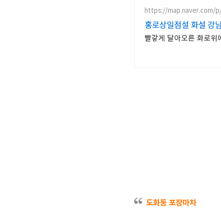
https://map.naver.com/p
홍로상일점설 화설 강
빨갛게 달아오른 화로위
도화동 포장마차