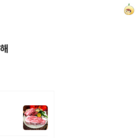
망해
양파별 잡화점
onionstar