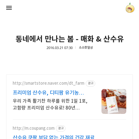
동네에서 만나는 봄 - 매화 & 산수유
2016.03.21 07:30
소소한일상
양파별 잡화점
onionstar
http://smartstore.naver.com/dt_farm
광고
프리미엄 산수유, 디티팜 유기농
인증된 친환경 산수유
우리 가족 활기찬 하루를 위한 1일 1포,
고함량 프리미엄 산수유로! 80년
산수유 명인이 키워낸 지리산
구례산수유 100% 사용
http://m.coupang.com
광고
산수유 쿠팡 부담 없는 가격의 건강 재료