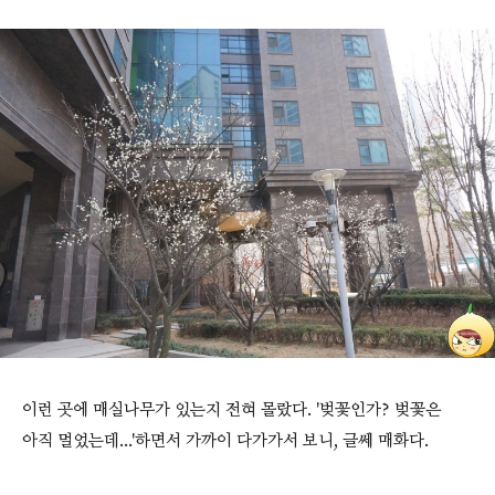
이런 곳에 매실나무가 있는지 전혀 몰랐다. '벚꽃인가? 벚꽃은
아직 멀었는데...'하면서 가까이 다가가서 보니, 글쎄 매화다.