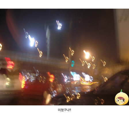
미쳤구나!!