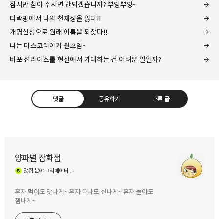
잠시만 참아 주시면 안되겠습니까? 뿌잉뿌잉~
다락방에서 나의 천재성을 잃다!!
개명신청으로 원래 이름을 되찾다!!
나는 미스코리아가 될꼬얌~
비포 선라이즈를 현실에서 기대하는 건 어려운 일일까?
댓글
공유하기
다른 글
양파별 잡화점
맛집
분야 크리에이터
구독하기
카카오톡
라인
트위터
혼자 먹어도 맛나게~ 혼자 떠나도 신나게~ 혼자 놀아도
잼나게~