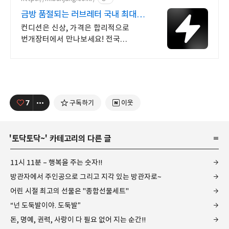
금방 품절되는 러브레터 국내 최대
브랜드 중고거래
컨디션은 신상, 가격은 합리적으로
번개장터에서 만나보세요! 전국
각지에서 올라오는 전국구 최다 상품
매일 10만 개 이상의 신규 상품 업로드
7
구독하기
이웃
'
토닥토닥~
' 카테고리의 다른 글
11시 11분 – 행복을 주는 숫자!!
방관자에서 주인공으로 그리고 지각 있는 방관자로~
어린 시절 최고의 선물은 "종합선물세트"
“넌 도둑발이야. 도둑발”
돈, 명예, 권력, 사랑이 다 필요 없어 지는 순간!!