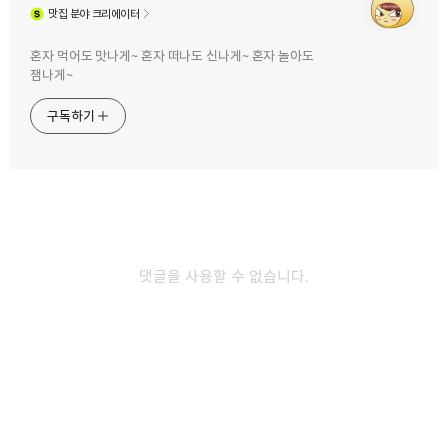
맛집
분야 크리에이터
구독하기
카카오톡
라인
트위터
혼자 먹어도 맛나게~ 혼자 떠나도 신나게~ 혼자 놀아도
잼나게~
구독하기
카카오스토리
밴드
네이버 블로그
Pocke
2018.10.02
삼청동 경춘자의 라면땡기는날 마이 매워~ (feat.
삼청동호떡)
댓글을 사용할 수 없습니다.
속이 쓰리고 아픈 줄 뻔히 알면서도 매운 음식을 먹는다. 굳이 직접
경험하지 않아도 되는데, 이럴때만 쓸데없는 도전의식이 생긴다.
좋아하는 골목이라 자주 가지만, 여기는 늘 지나쳐갔다. 유독 라면이 급
먹고 싶어졌다고 하자, 아니면 유명한 집 도장깨기? 아무래도 처음이자
마지막이 될 거 같다. 경춘자의 라면떙기는날이다. 그리고 위보호
차원으로 삼청동호떡 추가요. 방송에 나온 곳인데 생각보다 규모가
작구나 했다. 그런데 주방 옆 공간은 혼밥러를 위한 곳이고, 2인 이상은