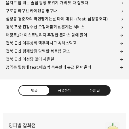
을지로 밥 먹는 술집 광장 분위기 가격 맛 다 잡았다
구로동 라꾸긴 카이센동 좋구나
삼청동 경춘자의 라면땡기는날 마이 매워~ (feat. 삼청동호떡)
경북 포항 진강수산 오징어물회 & 홍게는 서비스
태평로1가 이스트빌리지 푸짐한 돈까스 맘에 들어
전북 군산 여흥상회 맥주마시고 츄러스먹고
전북 군산 형제반점 담백한 볶음밥 굳뜨
전북 군산 이성당 많이 사올걸
공덕동 뒷동네 feat.애호박 독특한데 은근 잘 어울려
댓글
공유하기
다른 글
양파별 잡화점