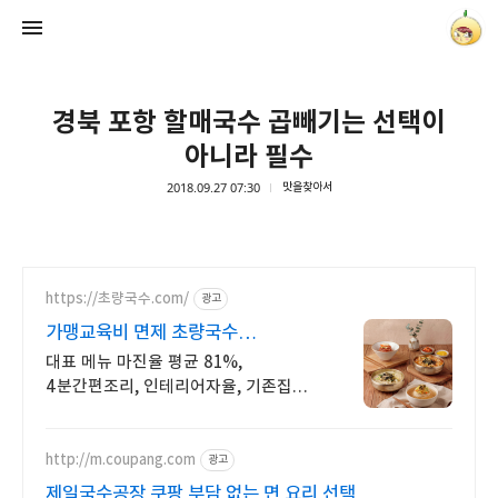
경북 포항 할매국수 곱빼기는 선택이
아니라 필수
2018.09.27 07:30
맛을찾아서
양파별 잡화점
onionstar
https://초량국수.com/
광고
가맹교육비 면제 초량국수
20호점까지 가맹교육비 면제
대표 메뉴 마진율 평균 81%,
4분간편조리, 인테리어자율, 기존집기
사용가능
http://m.coupang.com
광고
제일국수공장 쿠팡 부담 없는 면 요리 선택